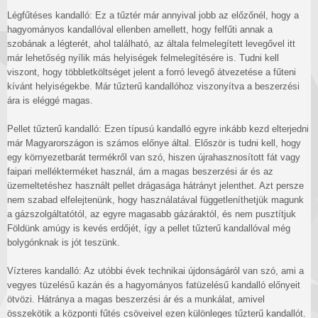
Légfűtéses kandalló: Ez a tűztér már annyival jobb az előzőnél, hogy a
hagyományos kandallóval ellenben amellett, hogy felfűti annak a
szobának a légterét, ahol található, az általa felmelegített levegővel itt
már lehetőség nyílik más helyiségek felmelegítésére is. Tudni kell
viszont, hogy többletköltséget jelent a forró levegő átvezetése a fűteni
kívánt helyiségekbe. Már tűzterű kandallóhoz viszonyítva a beszerzési
ára is eléggé magas.
Pellet tűzterű kandalló: Ezen típusú kandalló egyre inkább kezd elterjedni
már Magyarországon is számos előnye által. Először is tudni kell, hogy
egy környezetbarát termékről van szó, hiszen újrahasznosított fát vagy
faipari mellékterméket használ, ám a magas beszerzési ár és az
üzemeltetéshez használt pellet drágasága hátrányt jelenthet. Azt persze
nem szabad elfelejtenünk, hogy használatával függetleníthetjük magunk
a gázszolgáltatótól, az egyre magasabb gázáraktól, és nem pusztítjuk
Földünk amúgy is kevés erdőjét, így a pellet tűzterű kandallóval még
bolygónknak is jót teszünk.
Vízteres kandalló: Az utóbbi évek technikai újdonságáról van szó, ami a
vegyes tüzelésű kazán és a hagyományos fatüzelésű kandalló előnyeit
ötvözi. Hátránya a magas beszerzési ár és a munkálat, amivel
összekötik a központi fűtés csöveivel ezen különleges tűzterű kandallót.