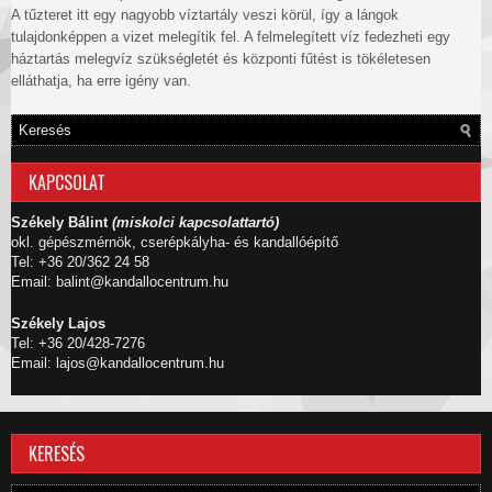
A tűzteret itt egy nagyobb víztartály veszi körül, így a lángok
tulajdonképpen a vizet melegítik fel. A felmelegített víz fedezheti egy
háztartás melegvíz szükségletét és központi fűtést is tökéletesen
elláthatja, ha erre igény van.
KAPCSOLAT
Székely Bálint
(miskolci kapcsolattartó)
okl. gépészmérnök, cserépkályha- és kandallóépítő
Tel: +36 20/362 24 58
Email: balint@kandallocentrum.hu
Székely Lajos
Tel: +36 20/428-7276
Email: lajos@kandallocentrum.hu
KERESÉS