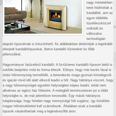
nagy méretekben
teret hódítottak a
kandallók, ami az
egyre többféle
tüzelőeszközzel
működő és
változatos
technológián
alapuló típusoknak is köszönhető. Az alábbiakban áttekintjük a leginkább
elterjedt kandallótípusokat, illetve kandalló tűztereket és főbb
jellemzőiket.
Hagyományos fatüzelésű kandalló: A fa-tűzteres kandalló típuson belül is
sokféle beépítési mód és forma létezik. Előnye, hogy már kevés fával is
óriási hőmennyiség termelődik, a berendezés maga gyorsan kimelegszik
és igazán rövid idő alatt elkezdi leadni a hőt. Nagy hátránya viszont, hogy
a nagy hőmennyiséget egyetlen helyiségben képes leadni, tehát nem
alkalmas az egész ház fűtésére. A melegből természetesen jut a többi
helyiségbe is, de már jelentősen kevesebb. Egy másik hátrányos
tulajdonsága, hogy hirtelen nagy mennyiségű hőt sugároz, így körülötte
magas hőmérséklettel kell számolnunk. Általában ezek a kandalló
típusok vásárolhatóak meg a legkedvezőbb áron.